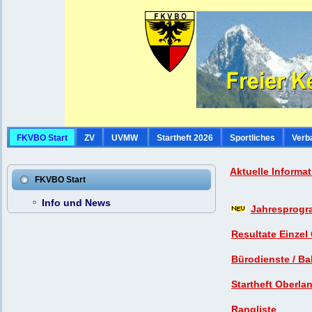
FKVBO Start
ZV
UVMW
Startheft 2026
Sportliches
Verb
Aktuelle Informa
FKVBO Start
Info und News
Jahresprogr
Resultate Einzel
Bürodienste / Ba
Startheft Oberla
Rangliste