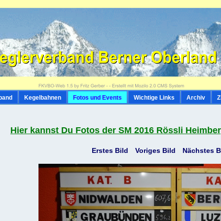
band
Kegelbahnen
Fotos und Events
Wichtige Links
Archiv
Z
Hier kannst Du Fotos der SM 2016 Rössli Heimbe
Erstes Bild
Voriges Bild
Nächstes B