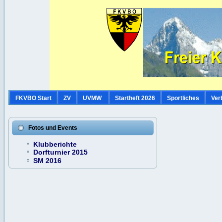
FKVBO Start
ZV
UVMW
Startheft 2026
Sportliches
Ver
Fotos und Events
Klubberichte
Dorfturnier 2015
SM 2016