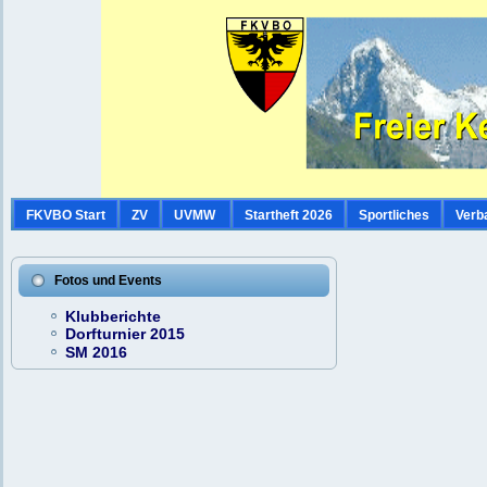
FKVBO Start
ZV
UVMW
Startheft 2026
Sportliches
Verb
Fotos und Events
Klubberichte
Dorfturnier 2015
SM 2016