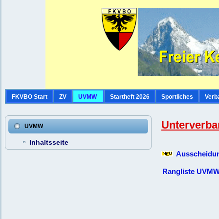
FKVBO Start
ZV
UVMW
Startheft 2026
Sportliches
Verb
Unterverba
UVMW
Inhaltsseite
Ausscheidu
Rangliste UVMW